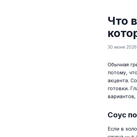
Что в
кото
30 июня 2026 
Обычная гр
потому, чт
акцента. С
готовки. Г
вариантов,
Соус по
Если в хол
ужина — в 