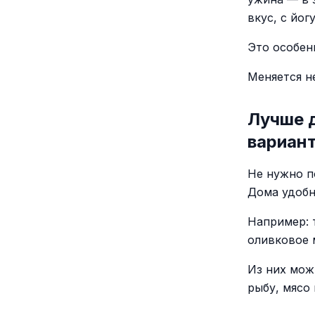
вкус, с йо
Это особенн
Меняется не
Лучше 
вариан
Не нужно п
Дома удобн
Например: т
оливковое 
Из них мож
рыбу, мясо 