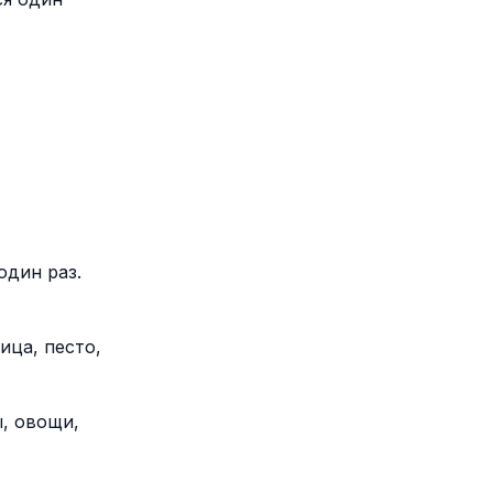
один раз.
ица, песто,
ы, овощи,