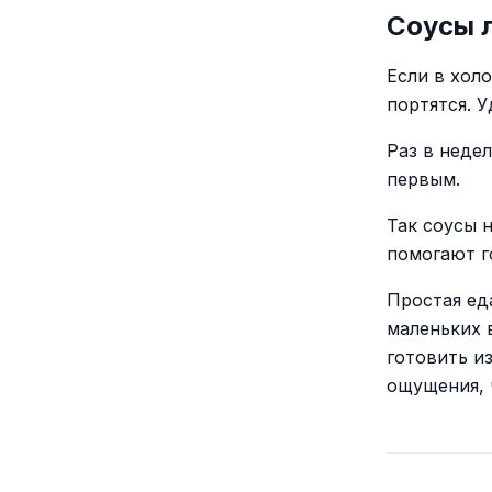
Соусы л
Если в хол
портятся. 
Раз в неде
первым.
Так соусы 
помогают г
Простая ед
маленьких 
готовить и
ощущения, 