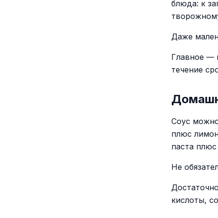
блюда: к за
творожному
Даже мален
Главное — 
течение сро
Домашн
Соус можно
плюс лимон
паста плюс
Не обязате
Достаточно
кислоты, с