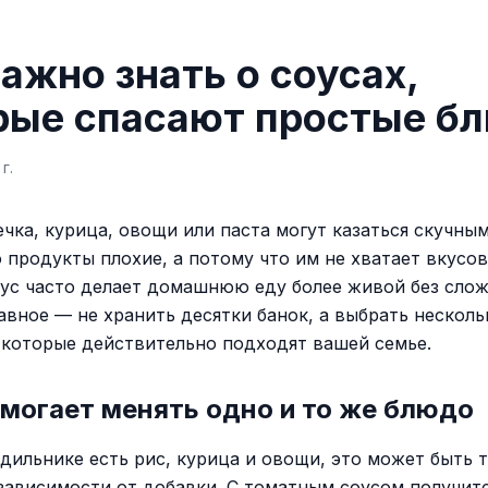
ажно знать о соусах,
рые спасают простые б
г.
ечка, курица, овощи или паста могут казаться скучны
о продукты плохие, а потому что им не хватает вкусо
оус часто делает домашнюю еду более живой без сло
лавное — не хранить десятки банок, а выбрать несколь
 которые действительно подходят вашей семье.
могает менять одно и то же блюдо
одильнике есть рис, курица и овощи, это может быть 
зависимости от добавки. С томатным соусом получит