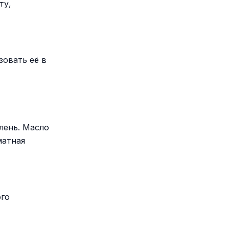
ту,
зовать её в
лень. Масло
матная
ого