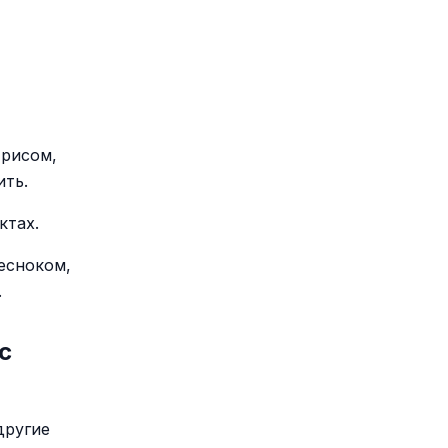
 рисом,
ить.
ктах.
есноком,
.
с
другие