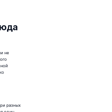
люда
ми не
вого
жной
ко
три разных
ся один