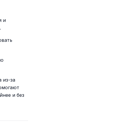
я и
.
овать
но
 из-за
помогают
йнее и без