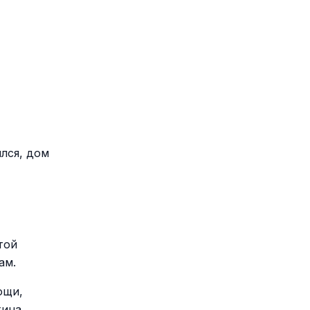
лся, дом
той
ам.
ощи,
жина.