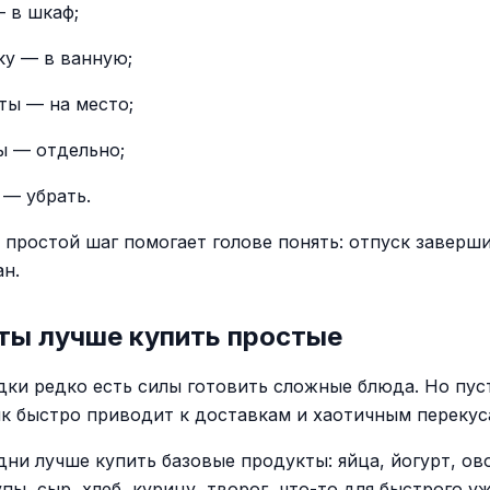
 в шкаф;
ку — в ванную;
ты — на место;
ы — отдельно;
 — убрать.
 простой шаг помогает голове понять: отпуск заверши
ан.
ты лучше купить простые
дки редко есть силы готовить сложные блюда. Но пус
к быстро приводит к доставкам и хаотичным перекус
дни лучше купить базовые продукты: яйца, йогурт, ов
пы, сыр, хлеб, курицу, творог, что-то для быстрого у