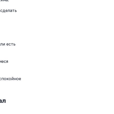
 сделать
ли есть
иеся
 спокойное
ал