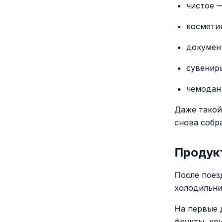
чистое —
космети
докумен
сувенир
чемодан
Даже такой
снова собр
Продук
После поез
холодильни
На первые 
фрукты, кру