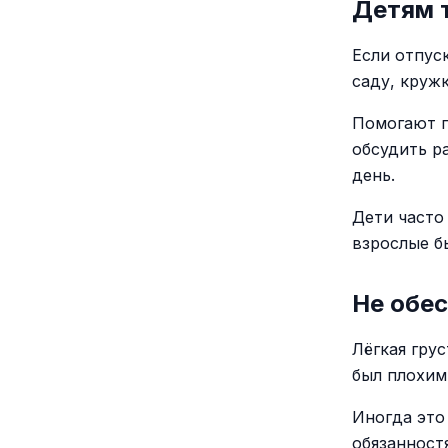
Детям 
Если отпус
саду, круж
Помогают п
обсудить р
день.
Дети часто
взрослые б
Не обе
Лёгкая гру
был плохим 
Иногда это
обязанност