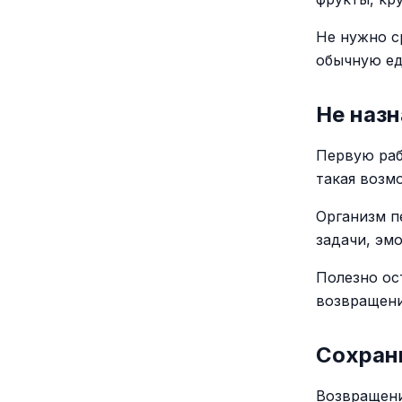
Не нужно с
обычную ед
Не назн
Первую раб
такая возм
Организм п
задачи, эм
Полезно ос
возвращени
Сохран
Возвращени