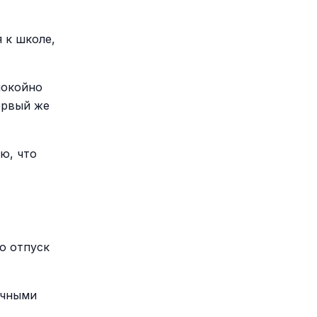
 к школе,
покойно
ервый же
ю, что
о отпуск
ычными