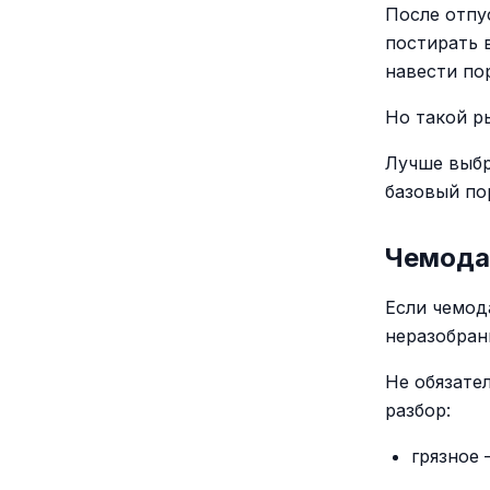
После отпу
постирать 
навести пор
Но такой р
Лучше выбр
базовый по
Чемода
Если чемод
неразобран
Не обязате
разбор:
грязное 