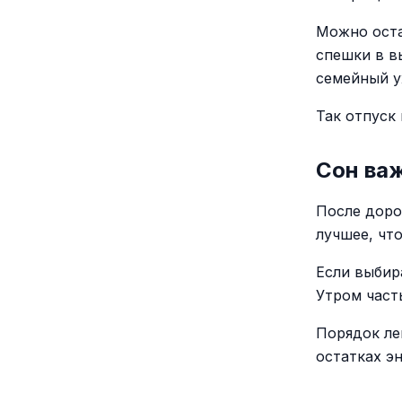
Можно оста
спешки в в
семейный у
Так отпуск
Сон ва
После дорог
лучшее, чт
Если выбир
Утром част
Порядок лег
остатках эн