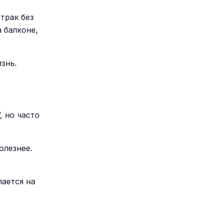
трак без
 балконе,
знь.
, но часто
олезнее.
лается на