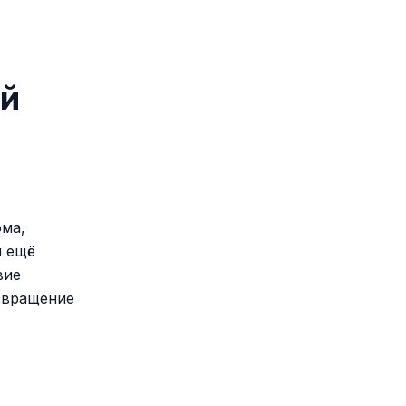
ый
ома,
и ещё
вие
озвращение