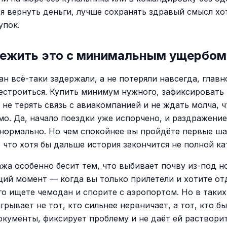
ся вернуть деньги, лучше сохранять здравый смысл хо
упок.
режить это с минимальным ущербом
ан всё-таки задержали, а не потеряли навсегда, глав
естроиться. Купить минимум нужного, зафиксировать 
 не терять связь с авиакомпанией и не ждать молча, ч
мо. Да, начало поездки уже испорчено, и раздражение
нормально. Но чем спокойнее вы пройдёте первые ша
 что хотя бы дальше история закончится не полной ка
ажа особенно бесит тем, что выбивает почву из-под н
ий момент — когда вы только прилетели и хотите от
го ищете чемодан и спорите с аэропортом. Но в таких
рывает не тот, кто сильнее нервничает, а тот, кто б
окументы, фиксирует проблему и не даёт ей растворит