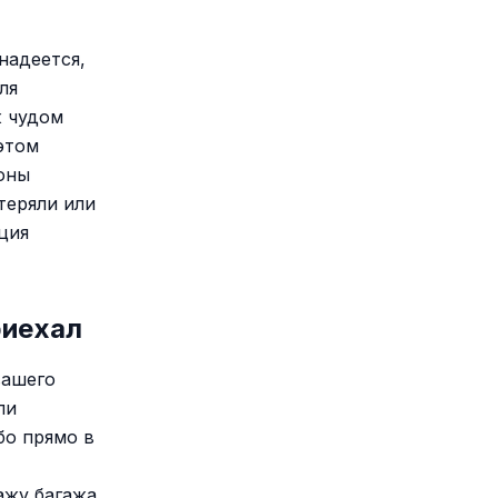
надеется,
ля
ж чудом
этом
зоны
теряли или
ция
риехал
вашего
ли
бо прямо в
ажу багажа