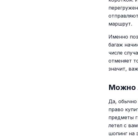
перегружен
отправляют
маршрут.
Именно поэ
багаж начи
числе случ
отменяет то
значит, ва
Можно 
Да, обычно
право купи
предметы ги
летел с ва
шопинг на 