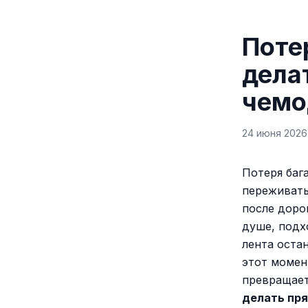
Поте
дела
чемо
24 июня 2026 
Потеря баг
переживать
после дорог
душе, подх
лента остан
этот момен
превращает
делать пря