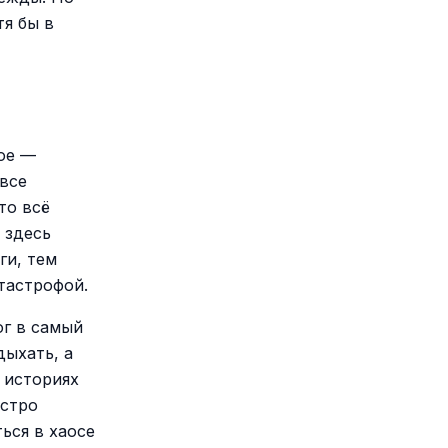
тя бы в
ное —
все
то всё
 здесь
ги, тем
тастрофой.
ог в самый
дыхать, а
 историях
ыстро
ься в хаосе