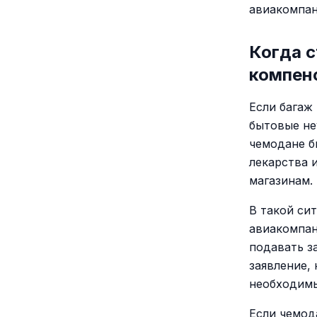
авиакомпани
Когда с
компен
Если багаж
бытовые не
чемодане б
лекарства и
магазинам.
В такой си
авиакомпан
подавать з
заявление, 
необходимы
Если чемод