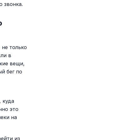
о звонка.
о
 не только
сли в
кие вещи,
ый бег по
, куда
чно это
чеки на
рейти из