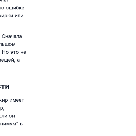
по ошибке
бирки или
. Сначала
ольшом
 Но это не
вещей, а
сти
ажир имеет
р,
сли он
инимум” в