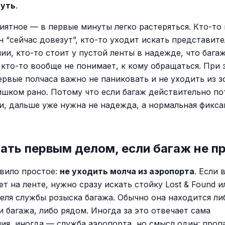
нуть
.
иятное — в первые минуты легко растеряться. Кто-то 
н “сейчас довезут”, кто-то уходит искать представите
ии, кто-то стоит у пустой ленты в надежде, что бага
а кто-то вообще не понимает, к кому обращаться. При 
ервые полчаса важно не паниковать и не уходить из 
ишком рано. Потому что если багаж действительно по
ли, дальше уже нужна не надежда, а нормальная фикса
ать первым делом, если багаж не п
вило простое:
не уходить молча из аэропорта
. Если 
т на ленте, нужно сразу искать стойку Lost & Found и
еля службы розыска багажа. Обычно она находится ли
и багажа, либо рядом. Иногда за это отвечает сама
ия, иногда — служба аэропорта, но смысл один: проп