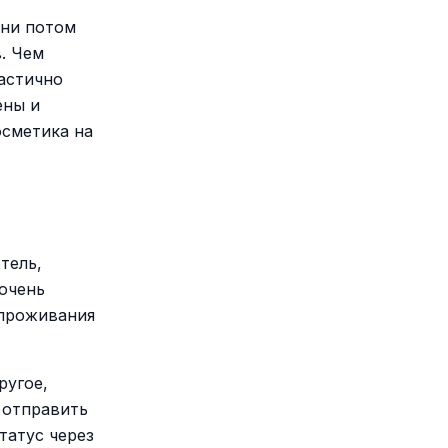
они потом
. Чем
частично
ены и
осметика на
тель,
 очень
 проживания
ругое,
 отправить
татус через