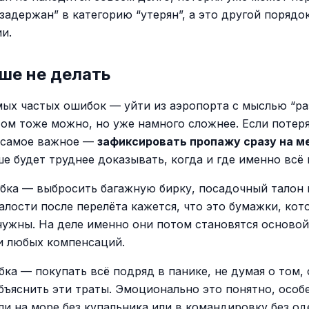
задержан” в категорию “утерян”, а это другой порядо
и.
ше не делать
мых частых ошибок — уйти из аэропорта с мыслью “ра
том тоже можно, но уже намного сложнее. Если потеря
 самое важное —
зафиксировать пропажу сразу на м
ше будет труднее доказывать, когда и где именно всё
бка — выбросить багажную бирку, посадочный талон и
алости после перелёта кажется, что это бумажки, кот
нужны. На деле именно они потом становятся основой
и любых компенсаций.
бка — покупать всё подряд в панике, не думая о том,
бъяснить эти траты. Эмоционально это понятно, особ
ли на море без купальника или в командировку без о