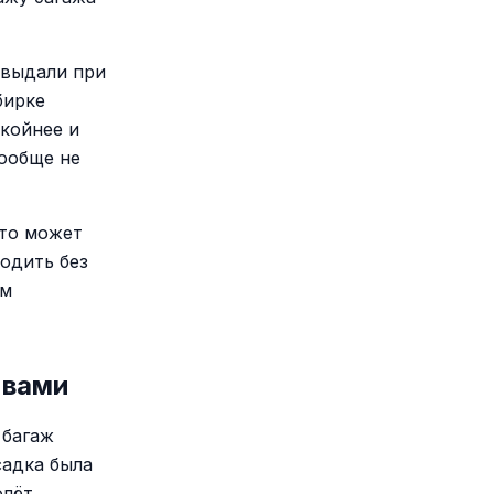
 выдали при
бирке
койнее и
вообще не
это может
ходить без
им
 вами
 багаж
садка была
олёт