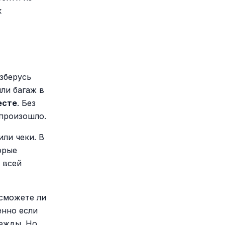
к
зберусь
ли багаж в
есте
. Без
 произошло.
ли чеки. В
орые
 всей
 сможете ли
енно если
дежды. Но