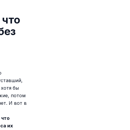
 что
без
о
уставший,
 хотя бы
жие, потом
ет. И вот в
 что
нса их