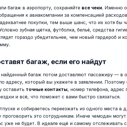
яли багаж в аэропорту, сохраняйте
все чеки
. Именно 
обращения к авиакомпании за компенсацией расходов
 адекватнее покупки, тем выше шанс, что их хотя бы 
Условно зубная щётка, футболка, бельё, средства гиги
глядят гораздо убедительнее, чем новый гардероб и к
мму.
ставят багаж, если его найдут
 найденный багаж потом доставляют пассажиру — в о
по адресу, который вы укажете в заявлении. Поэтому
у оставить
точные контакты
, номер телефона, адрес
ездки и всё, что поможет с вами быстро связаться.
тпуске и собираетесь переезжать из одного места в д
у проговорить это сотрудникам. Иначе чемодан могут
ас уже не будет. В идеале ещё и самому отслеживать с