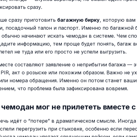
ксировать сразу.
чше сразу приготовить
багажную бирку
, которую вам
и, посадочный талон и паспорт. Именно по багажной 
 обычно начинают искать чемодан в системе. Чем спо
дадите информацию, тем проще будет понять, багаж 
летел не туда или его просто не успели выгрузить.
месте составляют заявление о неприбытии багажа — 
 PIR, акт о розыске или похожим образом. Важно не у
или номера обращения. Именно он потом станет ваш
нием, что проблема была зафиксирована вовремя.
чемодан мог не прилететь вместе с
речь идёт о “потере” в драматическом смысле. Иногда
успели перегрузить при стыковке, особенно если пере
Иногда чемодан улетает следующим рейсом, если сам