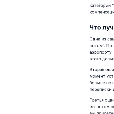
категории “
компенсаци
Что луч
Одна из са
потом”. По
аэропорту,
этого даль
Вторая оши
момент уст
больше не 
переписки 
Третья оши
вы потом о
вы прилете