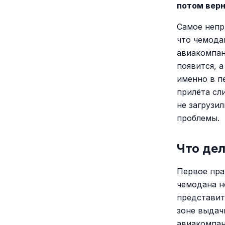
потом вер
Самое непр
что чемода
авиакомпан
появится, 
именно в п
прилёта сл
не загрузи
проблемы.
Что дел
Первое пра
чемодана не
представит
зоне выдач
авиакомпан