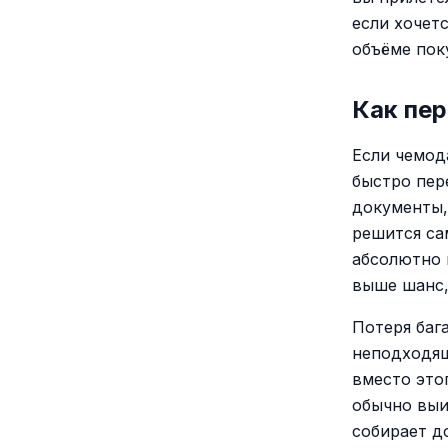
если хочет
объёме пок
Как пе
Если чемод
быстро пер
документы,
решится са
абсолютно 
выше шанс,
Потеря баг
неподходящ
вместо это
обычно выиг
собирает д