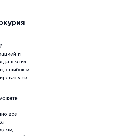
ркурия
й,
мацией и
гда в этих
и, ошибок и
гировать на
 можете
чно всё
ка
дами,