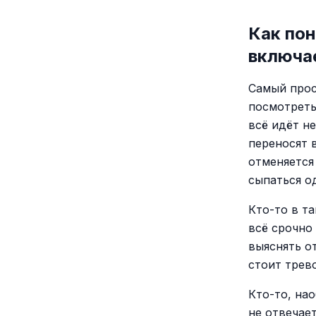
Как пон
включае
Самый прос
посмотреть
всё идёт н
переносят 
отменяется
сыпаться о
Кто-то в та
всё срочно
выяснять о
стоит трев
Кто-то, на
не отвечает