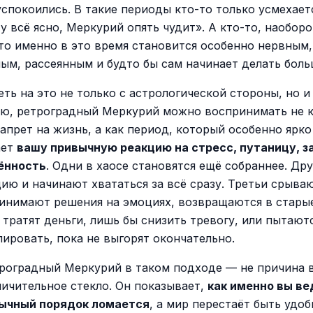
успокоились. В такие периоды кто-то только усмехает
у всё ясно, Меркурий опять чудит». А кто-то, наоборо
что именно в это время становится особенно нервным,
ым, рассеянным и будто бы сам начинает делать боль
ть на это не только с астрологической стороны, но и
ю, ретроградный Меркурий можно воспринимать не 
апрет на жизнь, а как период, который особенно ярко
ает
вашу привычную реакцию на стресс, путаницу, з
ённость
. Одни в хаосе становятся ещё собраннее. Др
ию и начинают хвататься за всё сразу. Третьи срыва
ринимают решения на эмоциях, возвращаются в стары
 тратят деньги, лишь бы снизить тревогу, или пытают
лировать, пока не выгорят окончательно.
троградный Меркурий в таком подходе — не причина в
личительное стекло. Он показывает,
как именно вы ве
вычный порядок ломается
, а мир перестаёт быть удо