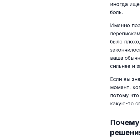
иногда ище
боль.
Именно поэ
перепискам
было плохо
закончилос
ваша обычн
сильнее и з
Если вы зн
момент, ко
потому что
какую-то св
Почему 
решени