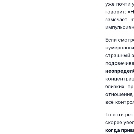
уже почти 
говорит: «Н
замечает, 
импульсивн
Если смотре
нумерологи
страшный з
подсвечив
неопредел
концентрац
близких, п
отношения,
всё контро
То есть ре
скорее уве
когда при