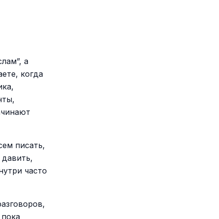
лам”, а
ете, когда
ика,
нты,
начинают
сем писать,
 давить,
нутри часто
разговоров,
 пока