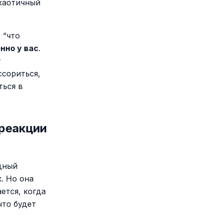
 хаотичный
 “что
нно у вас
.
т
ссориться,
ться в
 реакции
дный
. Но она
ется, когда
что будет