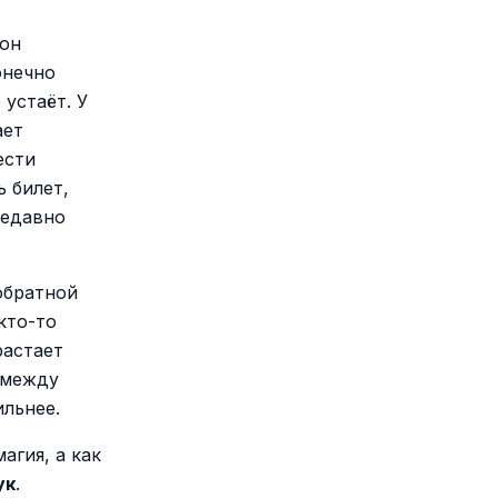
 он
онечно
 устаёт. У
ает
ести
ь билет,
недавно
обратной
кто-то
растает
 между
ильнее.
агия, а как
ук
.