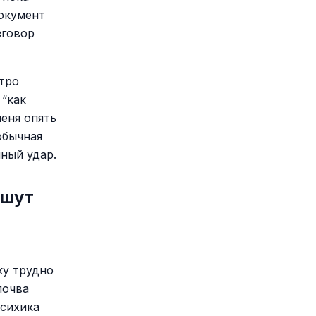
документ
зговор
стро
 “как
меня опять
 обычная
ный удар.
ишут
ку трудно
почва
психика