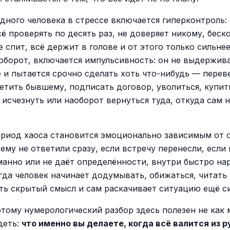
одного человека в стрессе включается гиперконтроль:
сё проверять по десять раз, не доверяет никому, беск
е спит, всё держит в голове и от этого только сильнее
аоборот, включается импульсивность: он не выдержив
 и пытается срочно сделать хоть что-нибудь — перев
ветить бывшему, подписать договор, уволиться, купит
, исчезнуть или наоборот вернуться туда, откуда сам 
ериод хаоса становится эмоционально зависимым от 
 ему не ответили сразу, если встречу перенесли, если 
манно или не даёт определённости, внутри быстро на
огда человек начинает додумывать, обижаться, читать
ать скрытый смысл и сам раскачивает ситуацию ещё с
тому нумерологический разбор здесь полезен не как м
деть:
что именно вы делаете, когда всё валится из р