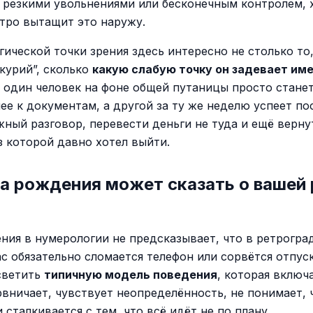
 резкими увольнениями или бесконечным контролем,
тро вытащит это наружу.
гической точки зрения здесь интересно не столько то,
курий”, сколько
какую слабую точку он задевает име
 один человек на фоне общей путаницы просто стане
ее к документам, а другой за ту же неделю успеет по
жный разговор, перевести деньги не туда и ещё верну
з которой давно хотел выйти.
а рождения может сказать о вашей
ния в нумерологии не предсказывает, что в ретрогра
ас обязательно сломается телефон или сорвётся отпуск
светить
типичную модель поведения
, которая включа
рвничает, чувствует неопределённость, не понимает, 
 сталкивается с тем, что всё идёт не по плану.