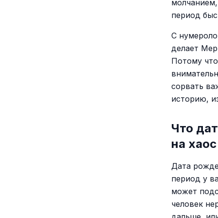
молчанием,
период быс
С нумероло
делает Мер
Потому что
внимательн
сорвать ва
историю, и
Что дат
на хаос
Дата рожде
период у в
может под
человек не
дальше, или