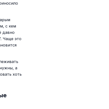
приносило
тарым
м, с кем
ё давно
”. Чаще это
ановится
слеживать
нужны, а
овать хоть
ые