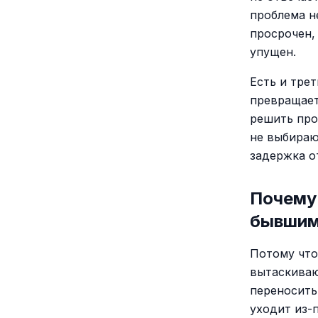
проблема н
просрочен,
упущен.
Есть и тре
превращает
решить про
не выбирают
задержка о
Почему
бывши
Потому что
вытаскиваю
переносить
уходит из-п