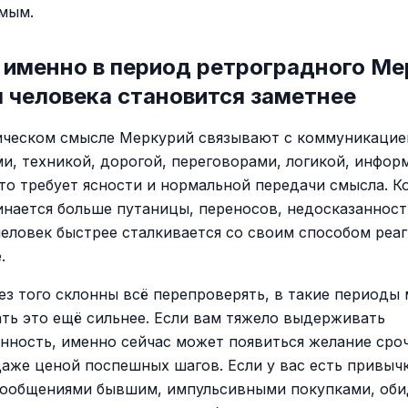
мым.
 именно в период ретроградного Ме
 человека становится заметнее
ическом смысле Меркурий связывают с коммуникацие
и, техникой, дорогой, переговорами, логикой, инфор
что требует ясности и нормальной передачи смысла. Ко
инается больше путаницы, переносов, недосказанност
человек быстрее сталкивается со своим способом реа
.
без того склонны всё перепроверять, в такие периоды
ать это ещё сильнее. Если вам тяжело выдерживать
нность, именно сейчас может появиться желание сро
аже ценой поспешных шагов. Если у вас есть привыч
сообщениями бывшим, импульсивными покупками, оби