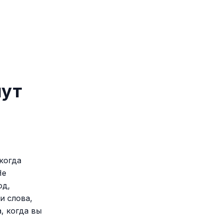
шут
когда
Не
од,
и слова,
, когда вы