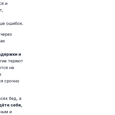
ся и
т,
ше ошибок.
 через
как
адержки и
угие теряют
ются на
е
ся срочно
сех бед, а
дёте себя,
бным и