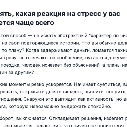
ять, какая реакция на стресс у вас
тся чаще всего
той способ — не искать абстрактный “характер по чис
 на свои повторяющиеся истории. Что вы обычно дела
е по плану? Когда задерживают деньги, ломается техн
встречу, не отвечают на сообщение, путаются докуме
 поездка, человек исчезает без объяснений, а планы 
дин за другим?
кие моменты резко ускоряется. Начинает суетиться, в
 решать, открывать десять вкладок, звонить, спорить,
тношения. Снаружи это выглядит как активность, но в
ога, которую невозможно выдержать спокойно.
оборот, выключается. Откладывает решения, избегает 
, закрывается, делает вид, что ничего не происходит,