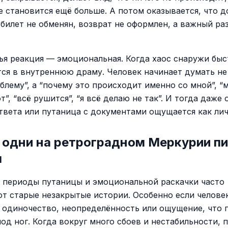
е становится ещё больше. А потом оказывается, что 
 билет не обменян, возврат не оформлен, а важный ра
тья реакция — эмоциональная. Когда хаос снаружи бы
ся в внутреннюю драму. Человек начинает думать не
блему”, а “почему это происходит именно со мной”, “
”, “всё рушится”, “я всё делаю не так”. И тогда даже
твета или путаница с документами ощущается как лич
 одни на ретроградном Меркурии п
м
 периоды путаницы и эмоциональной раскачки часто
т старые незакрытые истории. Особенно если челове
 одиночество, неопределённость или ощущение, что 
од ног. Когда вокруг много сбоев и нестабильности, 