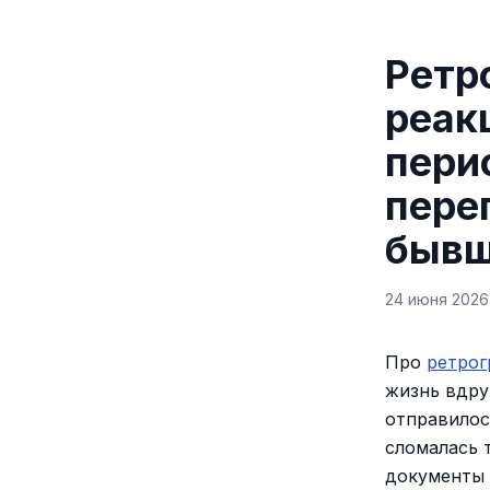
Ретр
реак
пери
пере
быв
24 июня 2026 
Про
ретро
жизнь вдру
отправилос
сломалась 
документы 