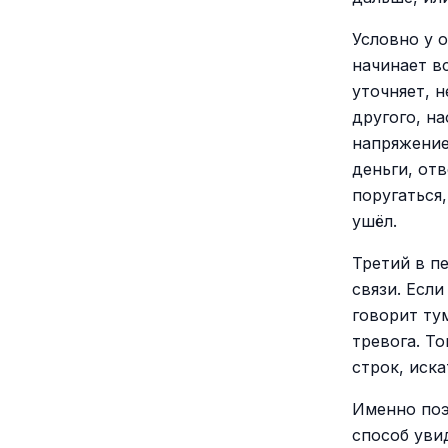
Условно у 
начинает в
уточняет, н
другого, н
напряжение
деньги, от
поругаться
ушёл.
Третий в п
связи. Если
говорит ту
тревога. Т
строк, иск
Именно поэ
способ уви